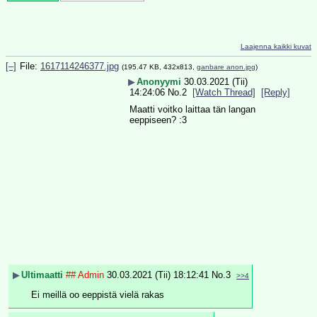
Laajenna kaikki kuvat
[–]
File:
1617114246377.jpg
(195.47 KB, 432x813,
ganbare anon.jpg
)
▶
Anonyymi
30.03.2021 (Tii)
14:24:06
No.
2
[Watch Thread]
[Reply]
Maatti voitko laittaa tän langan 
eeppiseen? :3
▶
Ultimaatti
## Admin
30.03.2021 (Tii) 18:12:41
No.
3
>>4
Ei meillä oo eeppistä vielä rakas