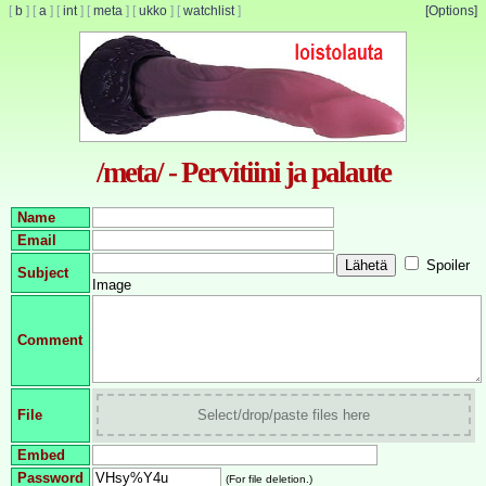
[
b
]
[
a
]
[
int
]
[
meta
]
[
ukko
]
[
watchlist
]
[Options]
/meta/ - Pervitiini ja palaute
Name
Email
Spoiler
Subject
Image
Comment
File
Select/drop/paste files here
Embed
Password
(For file deletion.)