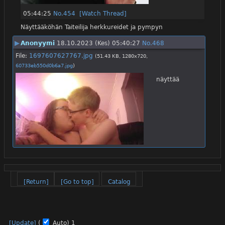
05:44:25
No.
454
[Watch Thread]
Näyttääköhän Taiteilija herkkureidet ja pympyn
▶
Anonyymi
18.10.2023 (Kes) 05:40:27
No.
468
File:
1697607627767.jpg
(51.43 KB, 1280x720,
60733eb550d0b6a7.jpg
)
näyttää
[Return]
[Go to top]
Catalog
[Update]
(
Auto)
1