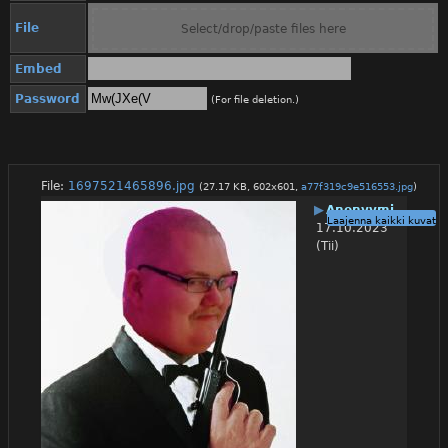
File
Select/drop/paste files here
Embed
Password
(For file deletion.)
File:
1697521465896.jpg
(27.17 KB, 602x601,
a77f319c9e516553.jpg
)
▶
Anonyymi
Laajenna kaikki kuvat
17.10.2023
(Tii)