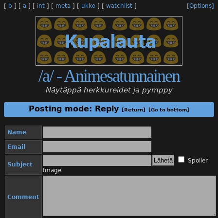
[
b
]
[
a
]
[
int
]
[
meta
]
[
ukko
]
[
watchlist
]
[Options]
/a/ - Animesatunnainen
Näytäppä herkkureidet ja pymppy
Posting mode: Reply
[Return]
[Go to bottom]
Name
Email
Spoiler
Subject
Image
Comment