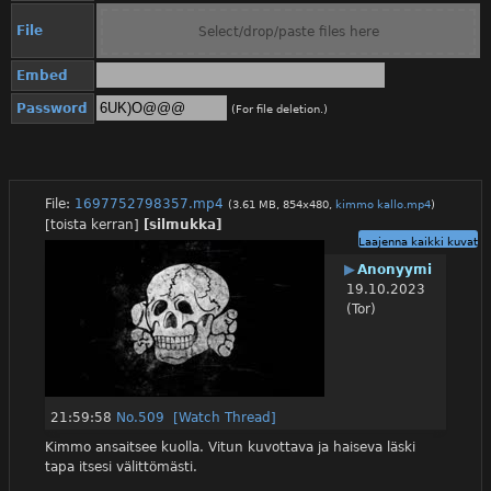
File
Select/drop/paste files here
Embed
Password
(For file deletion.)
File:
1697752798357.mp4
(3.61 MB, 854x480,
kimmo kallo.mp4
)
[toista kerran]
[silmukka]
Laajenna kaikki kuvat
▶
Anonyymi
19.10.2023
(Tor)
21:59:58
No.
509
[Watch Thread]
Kimmo ansaitsee kuolla. Vitun kuvottava ja haiseva läski 
tapa itsesi välittömästi.