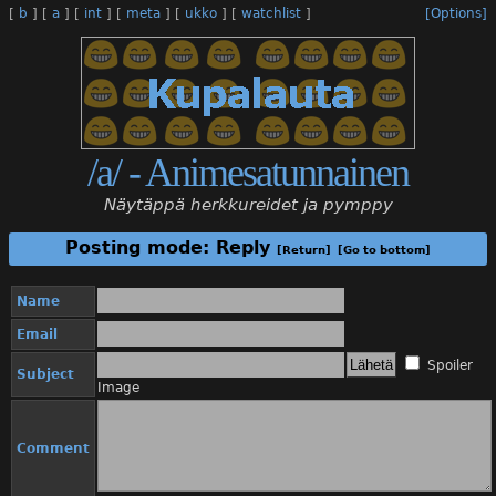
[
b
]
[
a
]
[
int
]
[
meta
]
[
ukko
]
[
watchlist
]
[Options]
/a/ - Animesatunnainen
Näytäppä herkkureidet ja pymppy
Posting mode: Reply
[Return]
[Go to bottom]
Name
Email
Spoiler
Subject
Image
Comment