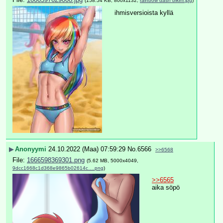
(158.54 KB, 800x1132,
rainbow dash bikini.jpg
)
ihmisversioista kyllä
▶
Anonyymi
24.10.2022 (Maa) 07:59:29
No.
6566
>>6568
File:
1666598369301.png
(5.62 MB, 5000x4049,
9dcc1668c1d368e9865b02614c….png
)
>>6565
aika söpö