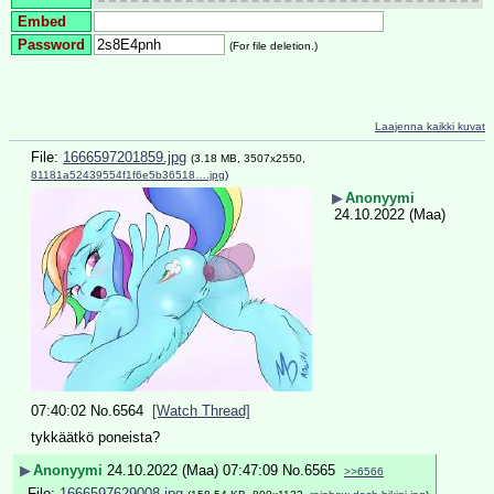
Embed
Password
(For file deletion.)
Laajenna kaikki kuvat
File:
1666597201859.jpg
(3.18 MB, 3507x2550,
81181a52439554f1f6e5b36518….jpg
)
▶
Anonyymi
24.10.2022 (Maa)
07:40:02
No.
6564
[Watch Thread]
tykkäätkö poneista?
▶
Anonyymi
24.10.2022 (Maa) 07:47:09
No.
6565
>>6566
File:
1666597629008.jpg