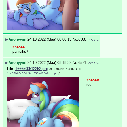
▶
Anonyymi
24.10.2022 (Maa) 08:08:13
No.
6568
>>6571
>>6566
panisiks?
▶
Anonyymi
24.10.2022 (Maa) 08:18:32
No.
6571
>>6573
File:
1666599512252.png
(906.94 KB, 1280x1280,
1dc82b65c554c54d336a428e8b….png
)
>>6568
juu