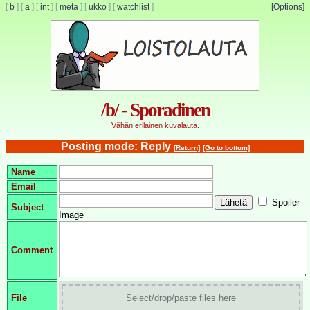
[
b
]
[
a
]
[
int
]
[
meta
]
[
ukko
]
[
watchlist
]
[Options]
/b/ - Sporadinen
Vähän erilainen kuvalauta.
Posting mode: Reply
[Return]
[Go to bottom]
Name
Email
Spoiler
Subject
Image
Comment
File
Select/drop/paste files here