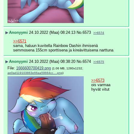
▶
Anonyymi
24.10.2022 (Maa) 08:24:13
No.
6573
>>6574
>>6571
sama, haluun kuvitella Rainbow Dashin ihmisenä 
semmosena 155cm sporttisena ja kireävittuisena narttuna
▶
Anonyymi
24.10.2022 (Maa) 08:38:20
No.
6574
>>6575
File:
1666600700419.png
(1.06 MB, 1280x1232,
ae0ad119103863e66aa59664cc….png
)
>>6573
ois varmaa 
hyvät vitut