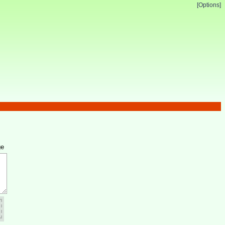
[Options]
ge