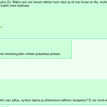
yksi (1). Mäkin oon siis kerran nähnyt tuon näyn ja oli tosi kivaa se ilta, mutt
ä kaikki meni hukkaan. 
en 
ämä menneisyyden virheet pulpahtaa pintaan.
 sais pillua, syntyis lapsia ja yhteisössä vallitsisi tasapaino? Ei ois incel-