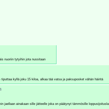
s nuoriin tytyihin jota nussitaan
s tiputtaa kyllä joku 15 kiloa, alkaa tää vatsa ja paksuposket vähän häiritä
5
n jaellaan ainakaan sille jätteelle joka on päätynyt tämmösille loppusijoitusl