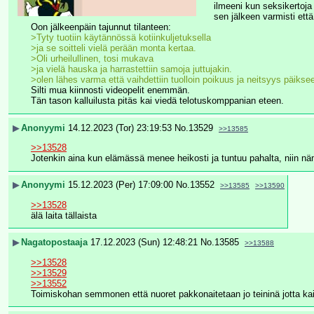
ilmeeni kun seksikertoja 
sen jälkeen varmisti ett
Oon jälkeenpäin tajunnut tilanteen:
>Tyty tuotiin käytännössä kotiinkuljetuksella 
>ja se soitteli vielä perään monta kertaa. 
>Oli urheilullinen, tosi mukava 
>ja vielä hauska ja harrastettiin samoja juttujakin.
>olen lähes varma että vaihdettiin tuolloin poikuus ja neitsyys päikse
Silti mua kiinnosti videopelit enemmän. 
Tän tason kalluilusta pitäs kai viedä telotuskomppanian eteen.
▶
Anonyymi
14.12.2023 (Tor) 23:19:53
No.
13529
>>13585
>>13528
Jotenkin aina kun elämässä menee heikosti ja tuntuu pahalta, niin n
▶
Anonyymi
15.12.2023 (Per) 17:09:00
No.
13552
>>13585
>>13590
>>13528
älä laita tällaista
▶
Nagatopostaaja
17.12.2023 (Sun) 12:48:21
No.
13585
>>13588
>>13528
>>13529
>>13552
Toimiskohan semmonen että nuoret pakkonaitetaan jo teininä jotta kaikki