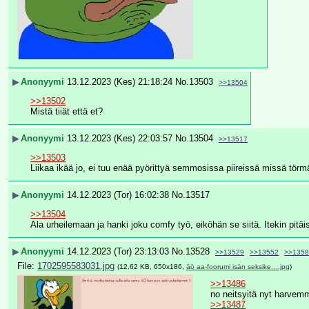
▶
Anonyymi
13.12.2023 (Kes) 21:18:24
No.
13503
>>13504
>>13502
Mistä tiiät että et?
▶
Anonyymi
13.12.2023 (Kes) 22:03:57
No.
13504
>>13517
>>13503
Liikaa ikää jo, ei tuu enää pyörittyä semmosissa piireissä missä törmäi
▶
Anonyymi
14.12.2023 (Tor) 16:02:38
No.
13517
>>13504
Ala urheilemaan ja hanki joku comfy työ, eiköhän se siitä. Itekin pitäi
▶
Anonyymi
14.12.2023 (Tor) 23:13:03
No.
13528
>>13529
>>13552
>>1358
File:
1702595583031.jpg
(12.62 KB, 650x186,
äö aa-foorumi isän seksike….jpg
)
>>13486
no neitsyitä nyt harvemmi
>>13487