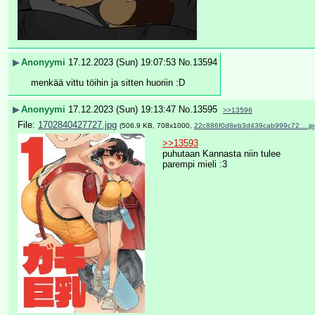
▶
Anonyymi
17.12.2023 (Sun) 19:07:53
No.
13594
menkää vittu töihin ja sitten huoriin :D
▶
Anonyymi
17.12.2023 (Sun) 19:13:47
No.
13595
>>13596
File:
1702840427727.jpg
(506.9 KB, 708x1000,
22c886f0d8eb3d439cab999c72….jp
>>13593
puhutaan Kannasta niin tulee 
parempi mieli :3