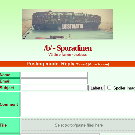
/b/ - Sporadinen
Vähän erilainen kuvalauta.
Posting mode: Reply
[Return]
[Go to bottom]
Name
Email
Subject
Spoiler Ima
Comment
File
Select/drop/paste files here