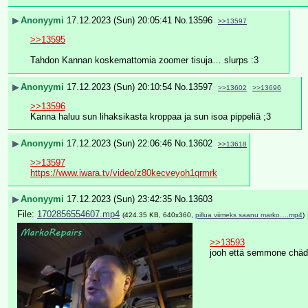
▶
Anonyymi
17.12.2023 (Sun) 20:05:41
No.
13596
>>13597
>>13595
Tahdon Kannan koskemattomia zoomer tisuja… slurps :3
▶
Anonyymi
17.12.2023 (Sun) 20:10:54
No.
13597
>>13602
>>13696
>>13596
Kanna haluu sun lihaksikasta kroppaa ja sun isoa pippeliä ;3
▶
Anonyymi
17.12.2023 (Sun) 22:06:46
No.
13602
>>13618
>>13597
https://www.iwara.tv/video/z80kecveyoh1qrmrk
▶
Anonyymi
17.12.2023 (Sun) 23:42:35
No.
13603
File:
1702856554607.mp4
(424.35 KB, 640x360,
pillua viimeks saanu marko….mp4
)
>>13593
jooh että semmone chädi