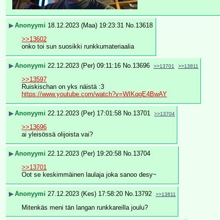
▶
Anonyymi
18.12.2023 (Maa) 19:23:31
No.
13618
>>13602
onko toi sun suosikki runkkumateriaalia
▶
Anonyymi
22.12.2023 (Per) 09:11:16
No.
13696
>>13701
>>13811
>>13597
Ruiskischan on yks näistä :3
https://www.youtube.com/watch?v=WIKqgE4BwAY
▶
Anonyymi
22.12.2023 (Per) 17:01:58
No.
13701
>>13704
>>13696
ai yleisössä olijoista vai?
▶
Anonyymi
22.12.2023 (Per) 19:20:58
No.
13704
>>13701
Oot se keskimmäinen laulaja joka sanoo desy~
▶
Anonyymi
27.12.2023 (Kes) 17:58:20
No.
13792
>>13811
Mitenkäs meni tän langan runkkareilla joulu?