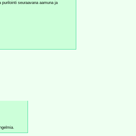
a purilointi seuraavana aamuna ja 
ongelmia.