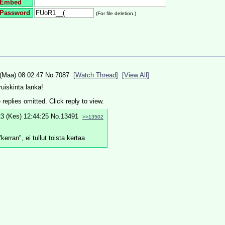
Embed
Password
(For file deletion.)
(Maa) 08:02:47
No.
7087
[Watch Thread]
[View All]
uiskinta lanka!
eplies omitted. Click reply to view.
3 (Kes) 12:44:25
No.
13491
>>13502
kerran", ei tullut toista kertaa