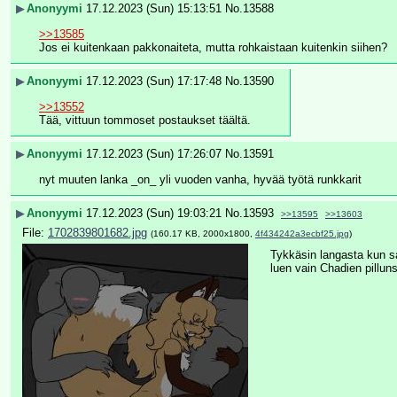
▶
Anonyymi
17.12.2023 (Sun) 15:13:51
No.
13588
>>13585
Jos ei kuitenkaan pakkonaiteta, mutta rohkaistaan kuitenkin siihen?
▶
Anonyymi
17.12.2023 (Sun) 17:17:48
No.
13590
>>13552
Tää, vittuun tommoset postaukset täältä.
▶
Anonyymi
17.12.2023 (Sun) 17:26:07
No.
13591
nyt muuten lanka _on_ yli vuoden vanha, hyvää työtä runkkarit
▶
Anonyymi
17.12.2023 (Sun) 19:03:21
No.
13593
>>13595
>>13603
File:
1702839801682.jpg
(160.17 KB, 2000x1800,
4f434242a3ecbf25.jpg
)
Tykkäsin langasta kun sa
luen vain Chadien pillunsa