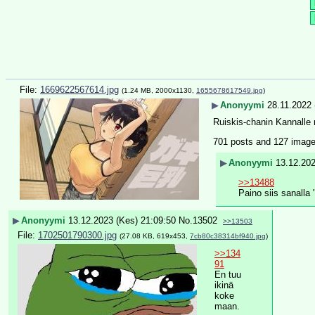
File:
1669622567614.jpg
(1.24 MB, 2000x1130,
1655678617549.jpg
)
▶
Anonyymi
28.11.2022 
Ruiskis-chanin Kannalle r
701 posts and 127 image r
▶
Anonyymi
13.12.202
>>13488
Paino siis sanalla "
▶
Anonyymi
13.12.2023 (Kes) 21:09:50
No.
13502
>>13503
File:
1702501790300.jpg
(27.08 KB, 619x453,
7cb80c38314bf940.jpg
)
>>134
91
En tuu 
ikinä 
koke
maan.