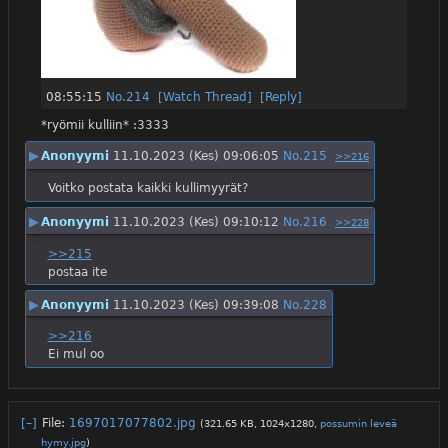
08:55:15
No.
214
[Watch Thread]
[Reply]
*ryömii kulliin* :3333
▶
Anonyymi
11.10.2023 (Kes) 09:06:05
No.
215
>>216
Voitko postata kaikki kullimyyrät?
▶
Anonyymi
11.10.2023 (Kes) 09:10:12
No.
216
>>228
>>215
postaa ite
▶
Anonyymi
11.10.2023 (Kes) 09:39:08
No.
228
>>216
Ei mul oo
[–]
File:
1697017077802.jpg
(321.65 KB, 1024x1280,
possumin leveä
hymy.jpg
)