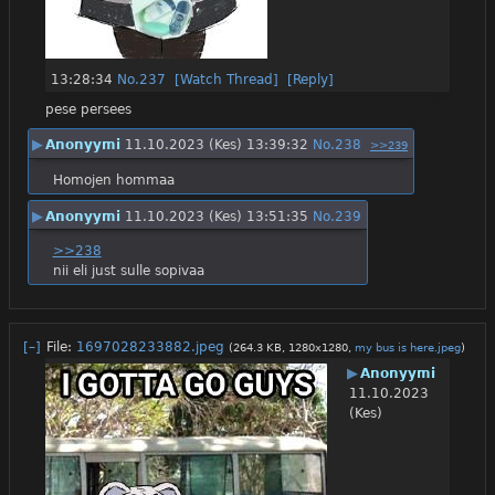
13:28:34
No.
237
[Watch Thread]
[Reply]
pese persees
▶
Anonyymi
11.10.2023 (Kes) 13:39:32
No.
238
>>239
Homojen hommaa
▶
Anonyymi
11.10.2023 (Kes) 13:51:35
No.
239
>>238
nii eli just sulle sopivaa
[–]
File:
1697028233882.jpeg
(264.3 KB, 1280x1280,
my bus is here.jpeg
)
▶
Anonyymi
11.10.2023
(Kes)