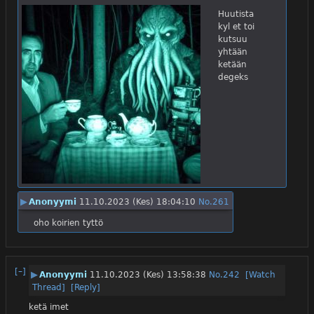
Huutista 
kyl et toi 
kutsuu 
yhtään 
ketään 
degeks
▶
Anonyymi
11.10.2023 (Kes) 18:04:10
No.
261
oho koirien tyttö
[–]
▶
Anonyymi
11.10.2023 (Kes) 13:58:38
No.
242
[Watch
Thread]
[Reply]
ketä imet