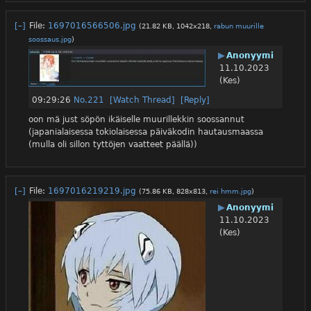
[–]
File:
1697016566506.jpg
(21.82 KB, 1042x218,
rabun muurille
soossaus.jpg
)
▶
Anonyymi
11.10.2023
(Kes)
09:29:26
No.
221
[Watch Thread]
[Reply]
oon mä just söpön ikäiselle muurillekkin soossannut 
(japanialaisessa tokiolaisessa päiväkodin hautausmaassa 
(mulla oli sillon tyttöjen vaatteet päällä))
[–]
File:
1697016219219.jpg
(75.86 KB, 828x813,
rei hmm.jpg
)
▶
Anonyymi
11.10.2023
(Kes)