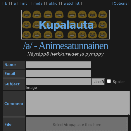
[
b
]
[
a
]
[
int
]
[
meta
]
[
ukko
]
[
watchlist
]
[Options]
/a/ - Animesatunnainen
Näytäppä herkkureidet ja pymppy
Name
Email
Spoiler
Subject
Image
Comment
File
Select/drop/paste files here