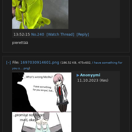
13:52:15
No.
240
[Watch Thread]
[Reply]
pierettää
[–]
File:
1697030914601.png
(186.52 KB, 475x602,
I have something for
you s….png
)
▶
Anonyymi
11.10.2023 (Kes)