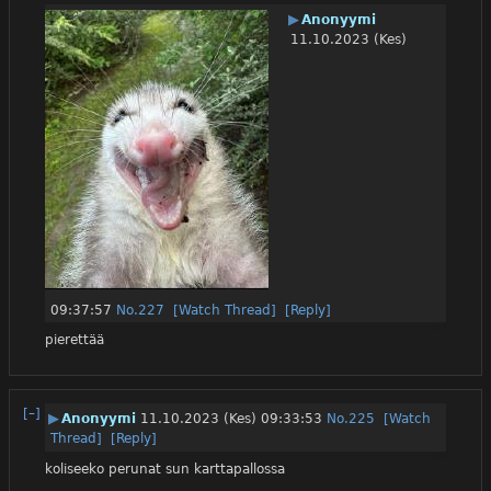
▶
Anonyymi
11.10.2023 (Kes)
09:37:57
No.
227
[Watch Thread]
[Reply]
pierettää
[–]
▶
Anonyymi
11.10.2023 (Kes) 09:33:53
No.
225
[Watch
Thread]
[Reply]
koliseeko perunat sun karttapallossa