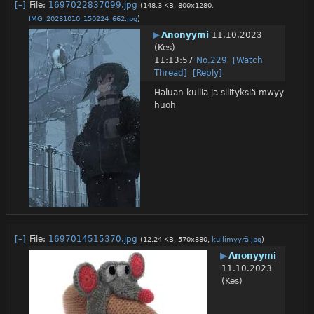
[–]
File:
1697022837099.jpg
(148.3 KB, 800x1280,
IMG_20231010_150224_662.jpg
)
▶
Anonyymi
11.10.2023
(Kes)
11:13:57
No.
229
[Watch
Thread]
[Reply]
Haluan kullia ja silityksiä mwyy 
huoh
[–]
File:
1697014515370.jpg
(12.24 KB, 570x380,
kullimyyrä.jpg
)
▶
Anonyymi
11.10.2023
(Kes)