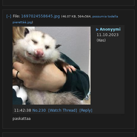
[–]
File:
1697024558645.jpg
(46.07 KB, 564x564,
possumia todella
pierettää.jpg
)
▶
Anonyymi
11.10.2023
(Kes)
11:42:38
No.
230
[Watch Thread]
[Reply]
paskattaa