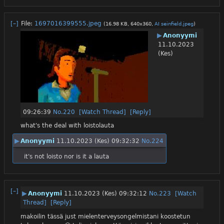
[–]
File:
1697016399555.jpeg
(16.98 KB, 640x360,
AI seinfield.jpeg
)
▶
Anonyymi
11.10.2023
(Kes)
09:26:39
No.
220
[Watch Thread]
[Reply]
what's the deal with loistolauta
▶
Anonyymi
11.10.2023 (Kes) 09:32:32
No.
224
it's not loisto nor is it a lauta
[–]
▶
Anonyymi
11.10.2023 (Kes) 09:32:12
No.
223
[Watch
Thread]
[Reply]
makoilin tässä just mielenterveysongelmistani koostetun 