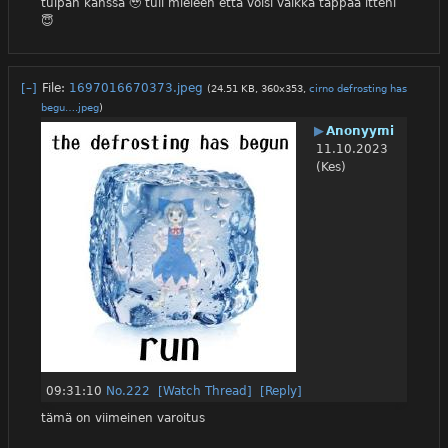
tulpan kanssa 🥹 tuli mieleen että voisi vaikka tappaa itteni 
😇
[–]
File:
1697016670373.jpeg
(24.51 KB, 360x353,
cirno defrosting has
begu….jpeg
)
▶
Anonyymi
11.10.2023
(Kes)
09:31:10
No.
222
[Watch Thread]
[Reply]
tämä on viimeinen varoitus