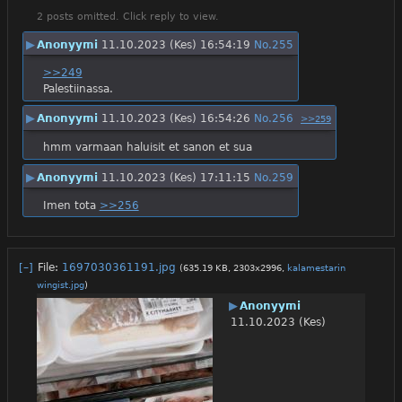
2 posts omitted. Click reply to view.
▶
Anonyymi
11.10.2023 (Kes) 16:54:19
No.
255
>>249
Palestiinassa.
▶
Anonyymi
11.10.2023 (Kes) 16:54:26
No.
256
>>259
hmm varmaan haluisit et sanon et sua
▶
Anonyymi
11.10.2023 (Kes) 17:11:15
No.
259
Imen tota 
>>256
[–]
File:
1697030361191.jpg
(635.19 KB, 2303x2996,
kalamestarin
wingist.jpg
)
▶
Anonyymi
11.10.2023 (Kes)