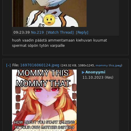
09:23:39
No.
219
[Watch Thread]
[Reply]
huoh vaadin päästä ammentamaan kiehuvan kuumat 
spermat söpön tytön varpaille
[–]
File:
1697016060124.jpeg
(243.32 KB, 1080x1245,
mommy this.jpeg
)
▶
Anonyymi
11.10.2023 (Kes)