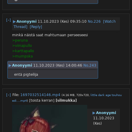
[–]
▶
Anonyymi
11.10.2023 (Kes) 09:35:10
No.
226
[Watch
Thread]
[Reply]
minkä näistä saat mahtumaan perseeseesi
>peruna
>viinapullo
>karttapallo
>mumpska
▶
Anonyymi
11.10.2023 (Kes) 14:00:46
No.
243
entä pigteilija
[–]
File:
1697032514146.mp4
(4.16 MB, 720x720,
little dark age touhou
[toista kerran]
[silmukka]
edi….mp4
)
▶
Anonyymi
11.10.2023
(Kes)