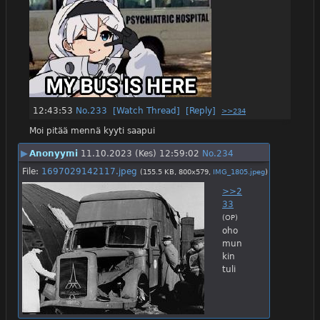
12:43:53
No.
233
[Watch Thread]
[Reply]
>>234
Moi pitää mennä kyyti saapui
▶
Anonyymi
11.10.2023 (Kes) 12:59:02
No.
234
File:
1697029142117.jpeg
(155.5 KB, 800x579,
IMG_1805.jpeg
)
>>2
33
(OP)
oho 
mun
kin 
tuli