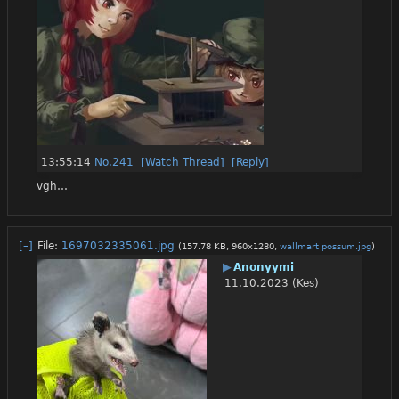
13:55:14
No.
241
[Watch Thread]
[Reply]
vgh…
[–]
File:
1697032335061.jpg
(157.78 KB, 960x1280,
wallmart possum.jpg
)
▶
Anonyymi
11.10.2023 (Kes)