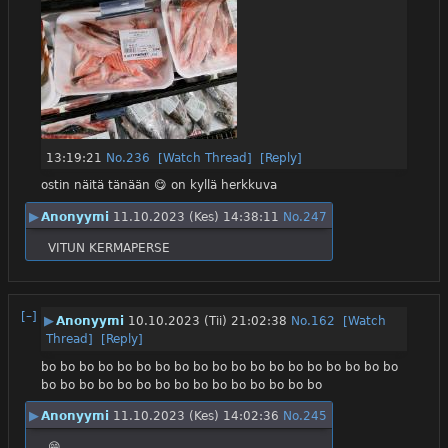
13:19:21
No.
236
[Watch Thread]
[Reply]
ostin näitä tänään 😋 on kyllä herkkuva
▶
Anonyymi
11.10.2023 (Kes) 14:38:11
No.
247
VITUN KERMAPERSE
[–]
▶
Anonyymi
10.10.2023 (Tii) 21:02:38
No.
162
[Watch
Thread]
[Reply]
bo bo bo bo bo bo bo bo bo bo bo bo bo bo bo bo bo bo bo 
bo bo bo bo bo bo bo bo bo bo bo bo bo bo bo
▶
Anonyymi
11.10.2023 (Kes) 14:02:36
No.
245
😁