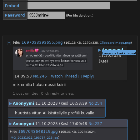
Embed
Password
(For file deletion.)
[–]
File:
1697033393655.png
(161.18 KB, 1170x338,
ClipboardImage.png
)
▶
Anonyymi
Laajenna kaikki kuvat
11.10.2023
(Kes)
14:09:53
No.
246
[Watch Thread]
[Reply]
mix emilia haluu nussii koirii
1 post omitted. Click reply to view.
▶
Anonyymi
11.10.2023 (Kes) 16:53:39
No.
254
huutista vitun AI käsitellylle profiili kuvalle
▶
Anonyymi
11.10.2023 (Kes) 17:00:48
No.
257
File:
1697043648119.jpg
(165.36 KB, 1024x1024,
IMG_20231011_193757_215.jpg
)