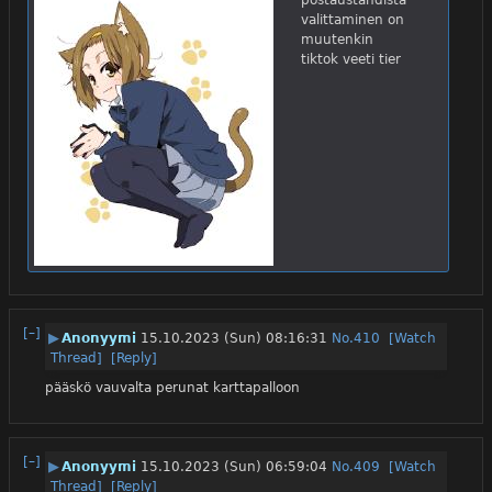
postaustahdista 
valittaminen on 
muutenkin 
tiktok veeti tier
[–]
▶
Anonyymi
15.10.2023 (Sun) 08:16:31
No.
410
[Watch
Thread]
[Reply]
pääskö vauvalta perunat karttapalloon
[–]
▶
Anonyymi
15.10.2023 (Sun) 06:59:04
No.
409
[Watch
Thread]
[Reply]