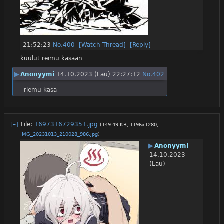
21:52:23
No.
400
[Watch Thread]
[Reply]
kuulut reimu kasaan
▶
Anonyymi
14.10.2023 (Lau) 22:27:12
No.
402
riemu kasa
[–]
File:
1697316729351.jpg
(149.49 KB, 1196x1280,
IMG_20231013_210028_986.jpg
)
▶
Anonyymi
14.10.2023
(Lau)