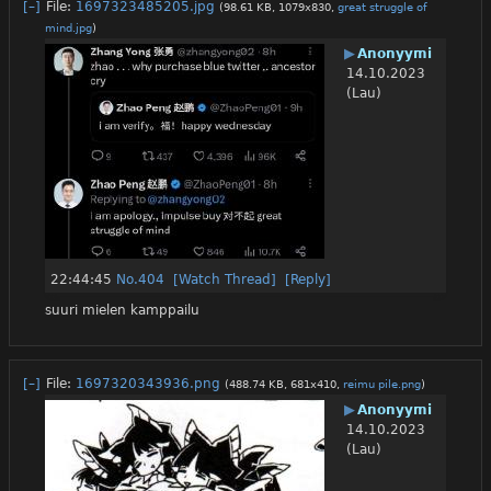
[–]
File:
1697323485205.jpg
(98.61 KB, 1079x830,
great struggle of
mind.jpg
)
▶
Anonyymi
14.10.2023
(Lau)
22:44:45
No.
404
[Watch Thread]
[Reply]
suuri mielen kamppailu
[–]
File:
1697320343936.png
(488.74 KB, 681x410,
reimu pile.png
)
▶
Anonyymi
14.10.2023
(Lau)