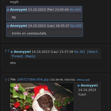
myyh
▶
Anonyymi
13.10.2023 (Per) 23:45:04
No.
364
Np
▶
Anonyymi
14.10.2023 (Lau) 16:35:37
No.
385
kimbo on vastalaudalla
[–]
▶
Anonyymi
14.10.2023 (Lau) 15:37:36
No.
382
[Watch
Thread]
[Reply]
oho
[–]
File:
1697273661456.jpg
(152.58 KB, 533x532,
w6bua.jpg
)
▶
Anonyymi
14.10.2023
(Lau)