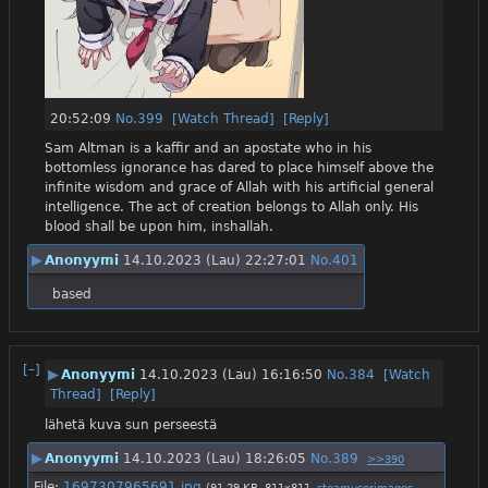
20:52:09
No.
399
[Watch Thread]
[Reply]
Sam Altman is a kaffir and an apostate who in his 
bottomless ignorance has dared to place himself above the 
infinite wisdom and grace of Allah with his artificial general 
intelligence. The act of creation belongs to Allah only. His 
blood shall be upon him, inshallah.
▶
Anonyymi
14.10.2023 (Lau) 22:27:01
No.
401
based
[–]
▶
Anonyymi
14.10.2023 (Lau) 16:16:50
No.
384
[Watch
Thread]
[Reply]
lähetä kuva sun perseestä
▶
Anonyymi
14.10.2023 (Lau) 18:26:05
No.
389
>>390
File:
1697307965691.jpg
(91.29 KB, 811x811,
steamuserimages-