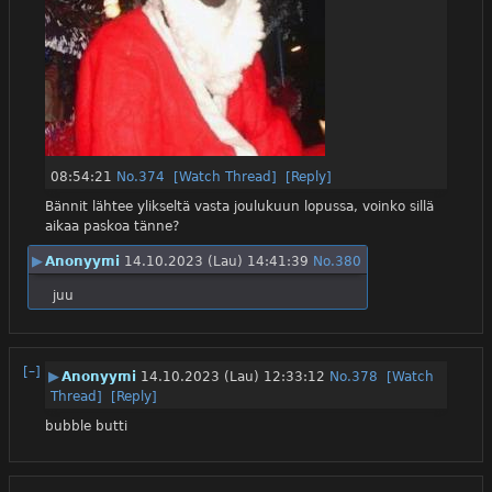
08:54:21
No.
374
[Watch Thread]
[Reply]
Bännit lähtee ylikseltä vasta joulukuun lopussa, voinko sillä 
aikaa paskoa tänne?
▶
Anonyymi
14.10.2023 (Lau) 14:41:39
No.
380
juu
[–]
▶
Anonyymi
14.10.2023 (Lau) 12:33:12
No.
378
[Watch
Thread]
[Reply]
bubble butti