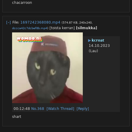
chacarroon
[–]
File:
1697242368080.mp4
(574.87 KB, 240x240,
[toista kerran]
[silmukka]
dccca42c7dcbef8b.mp4
)
▶
kcroat
14.10.2023
(Lau)
00:12:48
No.
368
[Watch Thread]
[Reply]
shart