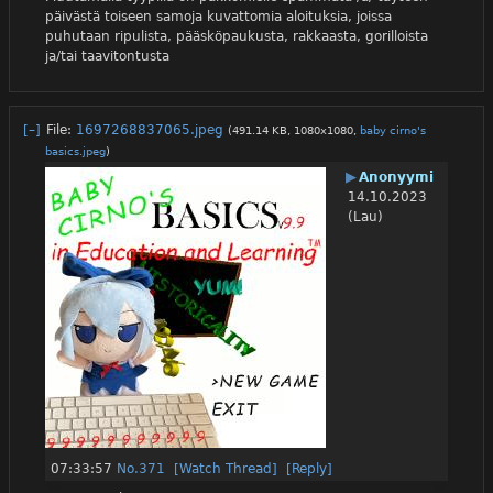
päivästä toiseen samoja kuvattomia aloituksia, joissa 
puhutaan ripulista, pääsköpaukusta, rakkaasta, gorilloista 
ja/tai taavitontusta
[–]
File:
1697268837065.jpeg
(491.14 KB, 1080x1080,
baby cirno's
basics.jpeg
)
▶
Anonyymi
14.10.2023
(Lau)
07:33:57
No.
371
[Watch Thread]
[Reply]