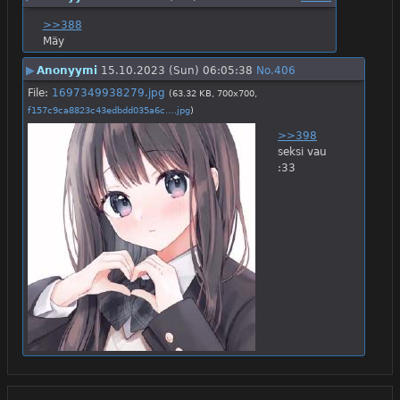
>>388
Mäy
▶
Anonyymi
15.10.2023 (Sun) 06:05:38
No.
406
File:
1697349938279.jpg
(63.32 KB, 700x700,
f157c9ca8823c43edbdd035a6c….jpg
)
>>398
seksi vau 
:33