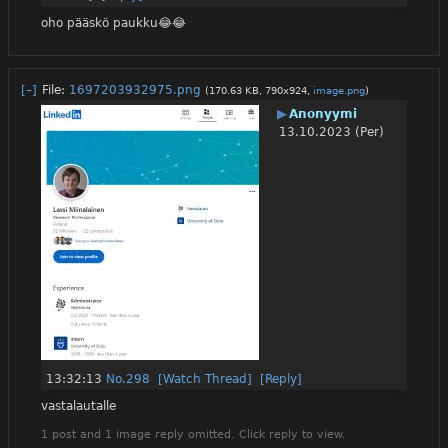
oho pääskö paukku😂😂
[–]
File:
1697203932975.png
(170.63 KB, 790x924,
image.png
)
▶
Anonyymi
13.10.2023 (Per)
13:32:13
No.
298
[Watch Thread]
[Reply]
vastalautalle
1 post and 1 image reply omitted. Click reply to view.