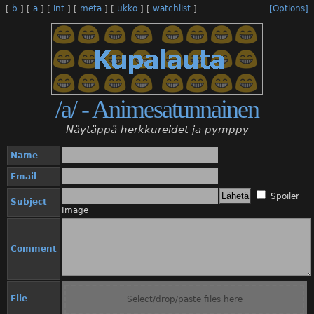
[
b
]
[
a
]
[
int
]
[
meta
]
[
ukko
]
[
watchlist
]
[Options]
/a/ - Animesatunnainen
Näytäppä herkkureidet ja pymppy
Name
Email
Spoiler
Subject
Image
Comment
File
Select/drop/paste files here