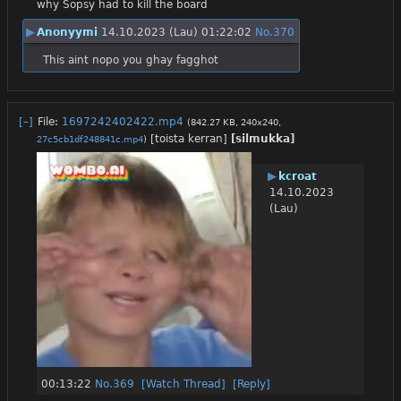
why Sopsy had to kill the board
▶
Anonyymi
14.10.2023 (Lau) 01:22:02
No.
370
This aint nopo you ghay fagghot
[–]
File:
1697242402422.mp4
(842.27 KB, 240x240,
[toista kerran]
[silmukka]
27c5cb1df248841c.mp4
)
▶
kcroat
14.10.2023
(Lau)
00:13:22
No.
369
[Watch Thread]
[Reply]