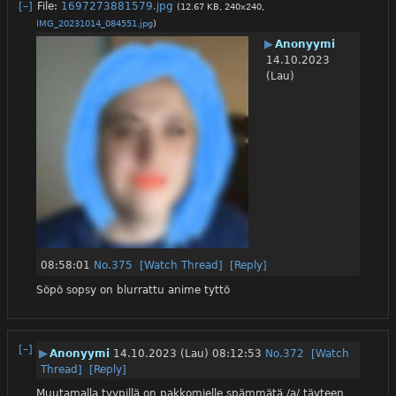
[–]
File:
1697273881579.jpg
(12.67 KB, 240x240,
IMG_20231014_084551.jpg
)
▶
Anonyymi
14.10.2023
(Lau)
08:58:01
No.
375
[Watch Thread]
[Reply]
Söpö sopsy on blurrattu anime tyttö
[–]
▶
Anonyymi
14.10.2023 (Lau) 08:12:53
No.
372
[Watch
Thread]
[Reply]
Muutamalla tyypillä on pakkomielle spämmätä /a/ täyteen 