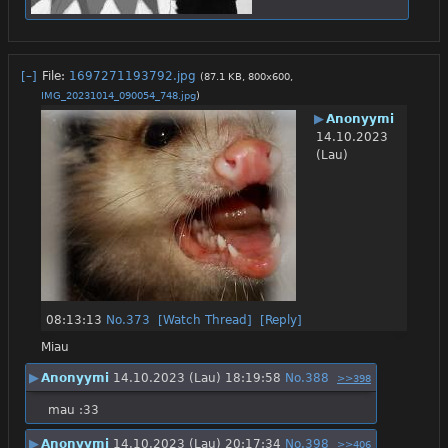
[–]
File:
1697271193792.jpg
(87.1 KB, 800x600,
IMG_20231014_090054_748.jpg
)
▶
Anonyymi
14.10.2023
(Lau)
08:13:13
No.
373
[Watch Thread]
[Reply]
Miau
▶
Anonyymi
14.10.2023 (Lau) 18:19:58
No.
388
>>398
mau :33
▶
Anonyymi
14.10.2023 (Lau) 20:17:34
No.
398
>>406