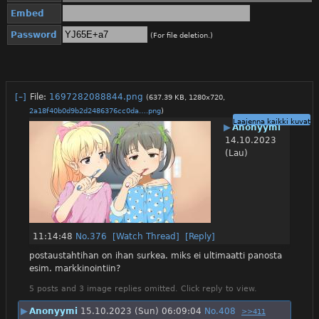
Embed
Password
(For file deletion.)
[–]
File:
1697282088844.png
(637.39 KB, 1280x720,
2a18f40b0d9b2d2486376cc0da….png
)
Laajenna kaikki kuvat
▶
Anonyymi
14.10.2023
(Lau)
11:14:48
No.
376
[Watch Thread]
[Reply]
postaustahtihan on ihan surkea. miks ei ultimaatti panosta 
esim. markkinointiin?
5 posts and 3 image replies omitted. Click reply to view.
▶
Anonyymi
15.10.2023 (Sun) 06:09:04
No.
408
>>411