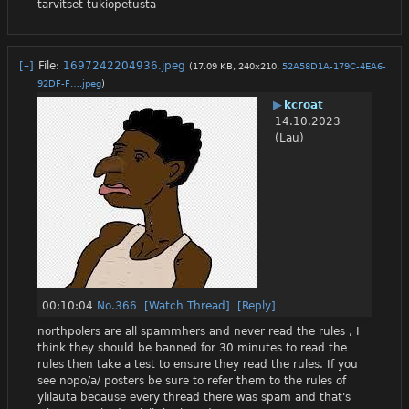
tarvitset tukiopetusta
[–]
File:
1697242204936.jpeg
(17.09 KB, 240x210,
52A58D1A-179C-4EA6-
92DF-F….jpeg
)
▶
kcroat
14.10.2023
(Lau)
00:10:04
No.
366
[Watch Thread]
[Reply]
northpolers are all spammhers and never read the rules , I 
think they should be banned for 30 minutes to read the 
rules then take a test to ensure they read the rules. If you 
see nopo/a/ posters be sure to refer them to the rules of 
ylilauta because every thread there was spam and that's 