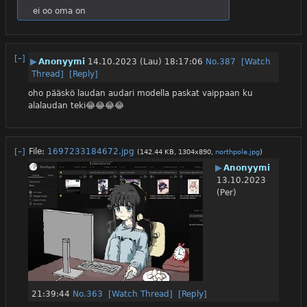
ei oo oma on
[–]
▶
Anonyymi
14.10.2023 (Lau) 18:17:06
No.
387
[Watch
Thread]
[Reply]
oho pääskö laudan audari modella paskat vaippaan ku 
alalaudan teki😂😂😂😂
[–]
File:
1697233184672.jpg
(142.44 KB, 1304x890,
northpole.jpg
)
▶
Anonyymi
13.10.2023
(Per)
21:39:44
No.
363
[Watch Thread]
[Reply]