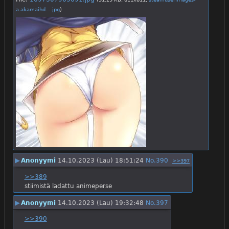
a.akamaihd….jpg
)
▶
Anonyymi
14.10.2023 (Lau) 18:51:24
No.
390
>>397
>>389
stiimistä ladattu animeperse
▶
Anonyymi
14.10.2023 (Lau) 19:32:48
No.
397
>>390