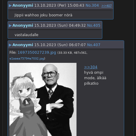
▶
Anonyymi
13.10.2023 (Per) 15:00:43
No.
304
>>407
Jippii wahhoo joku boomer nörä
▶
Anonyymi
15.10.2023 (Sun) 04:49:32
No.
405
vastalaudalle
▶
Anonyymi
15.10.2023 (Sun) 06:07:07
No.
407
File:
1697350027239.jpg
(33.33 KB, 487x561,
e1aaea75794e7032.jpg
)
>>304
hyvä ompi 
mode, älkää 
pilkatko