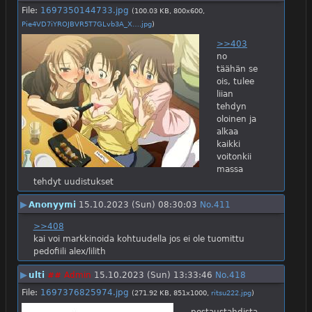
File:
1697350144733.jpg
(100.03 KB, 800x600,
Pie4VD7iYROJBVR5T7GLvb3A_X….jpg
)
>>403
no 
täähän se 
ois, tulee 
liian 
tehdyn  
oloinen ja 
alkaa 
kaikki 
voitonkii
massa 
tehdyt uudistukset
▶
Anonyymi
15.10.2023 (Sun) 08:30:03
No.
411
>>408
kai voi markkinoida kohtuudella jos ei ole tuomittu 
pedofiili alex/lilith
▶
ulti
## Admin
15.10.2023 (Sun) 13:33:46
No.
418
File:
1697376825974.jpg
(271.92 KB, 851x1000,
ritsu222.jpg
)